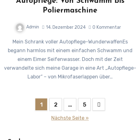
Autopflege: Von Schwamm bis
Poliermaschine
Admin
14. Dezember 2024
0
Kommentar
Mein Schrank voller Autopflege-WunderwaffenEs
begann harmlos mit einem einfachen Schwamm und
einem Eimer Seifenwasser. Doch mit der Zeit
verwandelte sich meine Garage in eine Art „Autopflege-
Labor“ – von Mikrofaserlappen über…
Seitennummerierung
1
2
…
5
der
Nächste Seite »
Beiträge