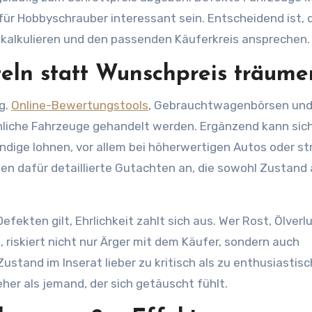
für Hobbyschrauber interessant sein. Entscheidend ist, 
h kalkulieren und den passenden Käuferkreis ansprechen.
teln statt Wunschpreis träume
ng.
Online-Bewertungstools
, Gebrauchtwagenbörsen un
nliche Fahrzeuge gehandelt werden. Ergänzend kann sich
ige lohnen, vor allem bei höherwertigen Autos oder str
ten dafür detaillierte Gutachten an, die sowohl Zustand 
fekten gilt, Ehrlichkeit zahlt sich aus. Wer Rost, Ölverl
 riskiert nicht nur Ärger mit dem Käufer, sondern auch
stand im Inserat lieber zu kritisch als zu enthusiastisch
eher als jemand, der sich getäuscht fühlt.