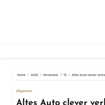
Zum
Inhalt
springen
Home
2025
November
13
Altes Auto clever verk
Allgemein
Altes Auto clever ve