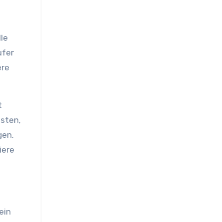
lle
ufer
ere
t
sten,
gen.
iere
ein