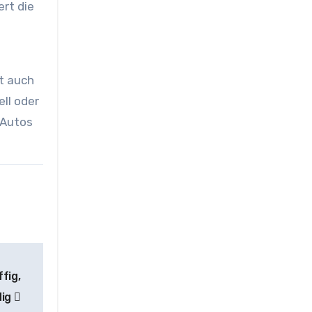
ert die
ft auch
ll oder
 Autos
ffig,
dig