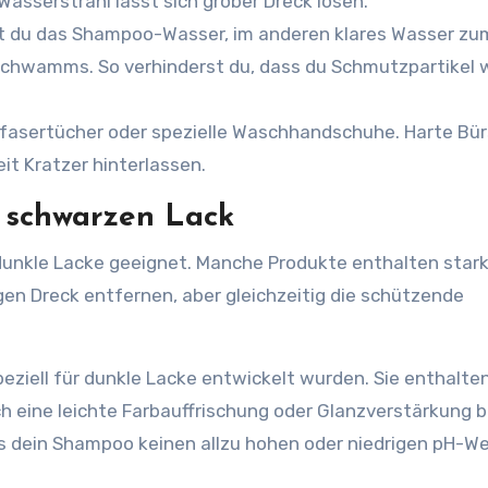
asserstrahl lässt sich grober Dreck lösen.
t du das Shampoo-Wasser, im anderen klares Wasser zu
hwamms. So verhinderst du, dass du Schmutzpartikel 
asertücher oder spezielle Waschhandschuhe. Harte Bü
it Kratzer hinterlassen.
r schwarzen Lack
dunkle Lacke geeignet. Manche Produkte enthalten star
n Dreck entfernen, aber gleichzeitig die schützende
eziell für dunkle Lacke entwickelt wurden. Sie enthalte
ch eine leichte Farbauffrischung oder Glanzverstärkung b
s dein Shampoo keinen allzu hohen oder niedrigen pH-We