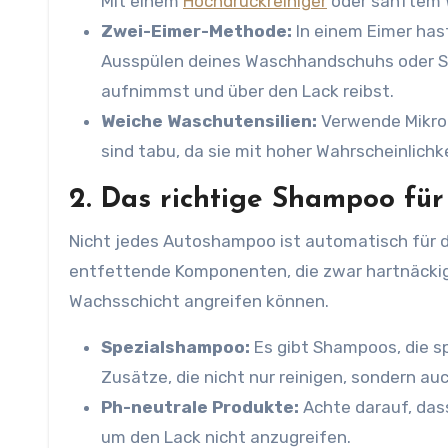
Mit einem
Hochdruckreiniger
oder sanftem W
Zwei-Eimer-Methode:
In einem Eimer has
Ausspülen deines Waschhandschuhs oder Sc
aufnimmst und über den Lack reibst.
Weiche Waschutensilien:
Verwende Mikrof
sind tabu, da sie mit hoher Wahrscheinlichke
2. Das richtige Shampoo fü
Nicht jedes Autoshampoo ist automatisch für 
entfettende Komponenten, die zwar hartnäckige
Wachsschicht angreifen können.
Spezialshampoo:
Es gibt Shampoos, die sp
Zusätze, die nicht nur reinigen, sondern au
Ph-neutrale Produkte:
Achte darauf, das
um den Lack nicht anzugreifen.