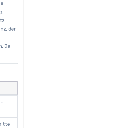
e,
g.
tz
nz, der
n. Je
d-
ritte