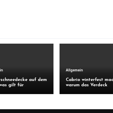
in
Allgemein
rschneedecke auf dem
Cabrio winterfest ma
was gilt für
warum das Verdeck
hein und Parkkarte,
besondere Pflege bra
lles zugeschneit ist?