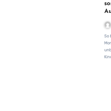
so
A
So befestigst du Kindersitze richtig: Tipps für sichere
Mon
unb
Kin