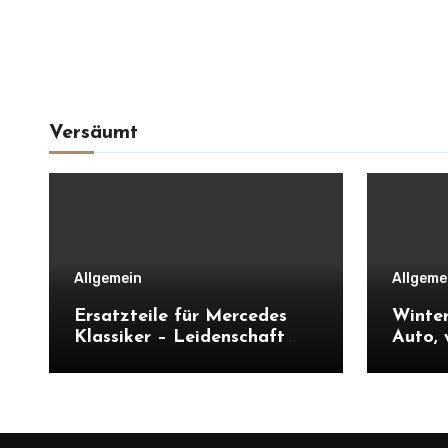
Versäumt
Allgemein
Allgeme
Ersatzteile für Mercedes
Winte
Klassiker – Leidenschaft
Auto, 
auf Rädern bewahren
Parksc
wenn a